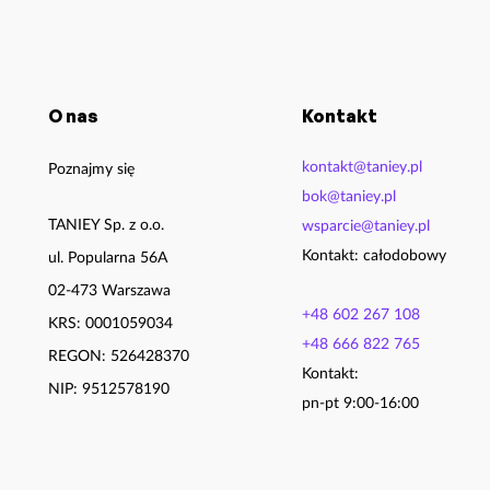
O nas
Kontakt
kontakt@taniey.pl
Poznajmy się
bok@taniey.pl
TANIEY Sp. z o.o.
wsparcie@taniey.pl
Kontakt: całodobowy
ul. Popularna 56A
02-473 Warszawa
+48 602 267 108
KRS: 0001059034
+48 666 822 765
REGON: 526428370
Kontakt:
NIP: 9512578190
pn-pt 9:00-16:00